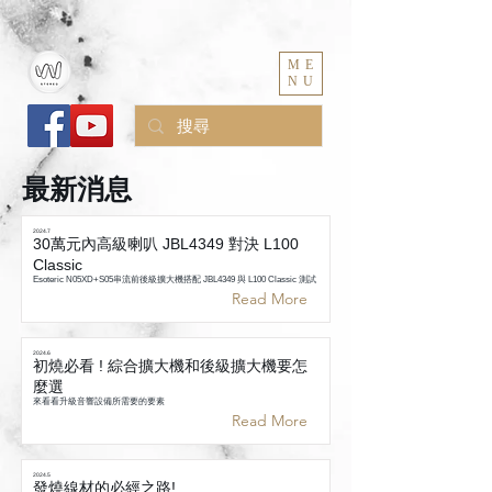
ME
NU
最新消息
2024.7
30萬元內高級喇叭 JBL4349 對決 L100
Classic
Esoteric N05XD+S05串流前後級擴大機搭配 JBL4349 與 L100 Classic 測試
Read More
2024.6
初燒必看 ! 綜合擴大機和後級擴大機要怎
麼選
來看看升級音響設備所需要的要素
Read More
2024.5
發燒線材的必經之路!