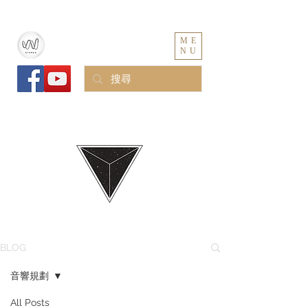
ME
NU
BLOG
BLOG
音響規劃
All Posts