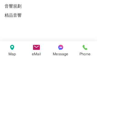
文章即將推出
音響規劃
精品音響
瀏覽此部落格中的其他類別或稍後回
來查看。
快速連結
Map
eMail
Message
Phone
> 關於穩力
> 服務保固
> YouTube
> 案例分享
聯絡資訊
265台灣宜蘭縣羅東鎮維揚路60號
03-9612336
wemlee168@gmail.com
> 禮拜一 - 禮拜六 AM08:30-PM07:30