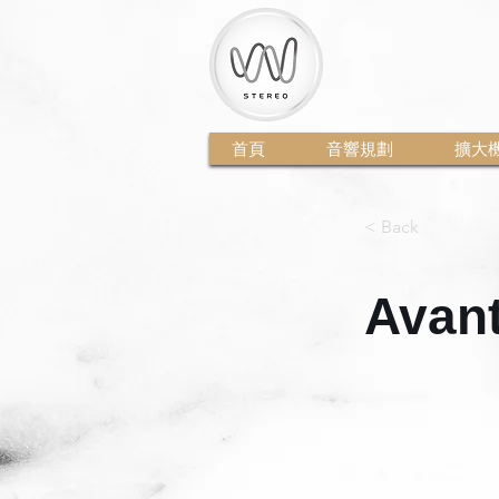
首頁
音響規劃
擴大
< Back
Avan