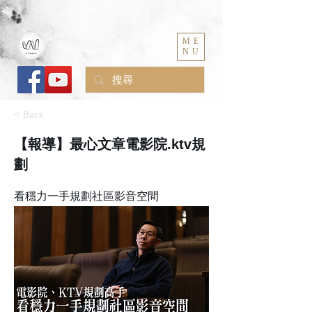
ME
NU
< Back
【報導】最心文章電影院.ktv規
劃
看穩力一手規劃社區影音空間